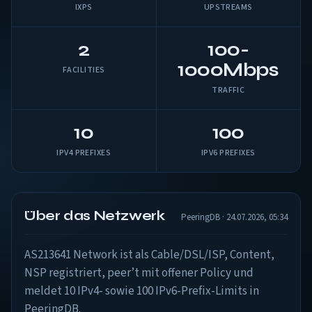
IXPS
UPSTREAMS
2
100-
1000Mbps
FACILITIES
TRAFFIC
10
100
IPV4 PREFIXES
IPV6 PREFIXES
Über das Netzwerk
PeeringDB · 24.07.2026, 05:34
AS213641 Network ist als Cable/DSL/ISP, Content,
NSP registriert, peer’t mit offener Policy und
meldet 10 IPv4- sowie 100 IPv6-Prefix-Limits in
PeeringDB.