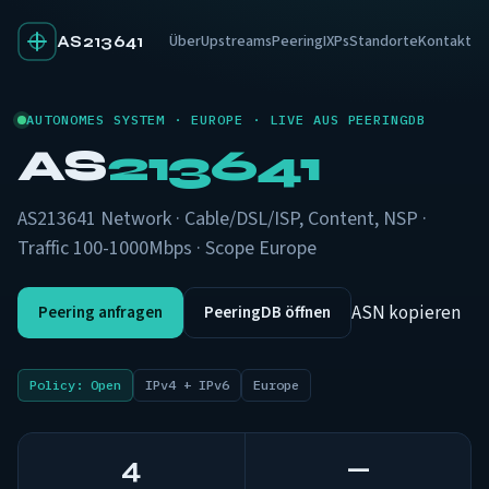
Über
Upstreams
Peering
IXPs
Standorte
Kontakt
AS213641
AUTONOMES SYSTEM · EUROPE · LIVE AUS PEERINGDB
AS
213641
AS213641 Network · Cable/DSL/ISP, Content, NSP ·
Traffic 100-1000Mbps · Scope Europe
ASN kopieren
Peering anfragen
PeeringDB öffnen
Policy: Open
IPv4 + IPv6
Europe
4
—